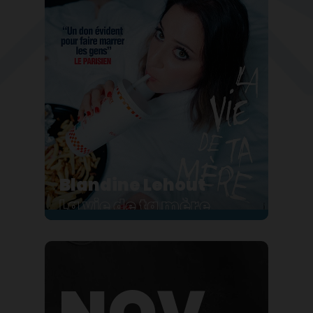
Blandine Lehout
La vie de ta mère
Blandine, c'est un peu la pote qu'on
aimerait avoir dans sa bande… Jeune
maman, elle revendique l'image de la
femme imparfaite.