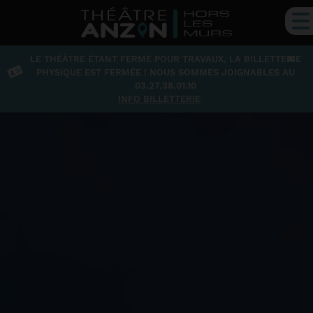
×
LE THÉÂTRE ÉTANT FERMÉ POUR TRAVAUX, LA BILLETTERIE
PHYSIQUE EST FERMÉE ! NOUS SOMMES JOIGNABLES AU
03.27.38.01.10
INFO BILLETTERIE