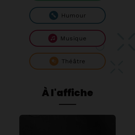
Musique
Humour
Théâtre
Musique
Théâtre
À l'affiche