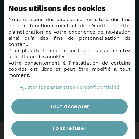
Newsletter
Nous utilisons des cookies
Votre adresse de messagerie est uniquement utilisée
Nous utilisons des cookies sur ce site à des fins
pour vous envoyer des informations sur le théâtre
de bon fonctionnement et de sécurité du site,
d’Anzin. Vous pouvez à tout moment utiliser le lien de
d’amélioration de votre expérience de navigation
désabonnement intégré dans la newsletter.
ainsi qu’à des fins de personnalisation de
contenu.
E-
Pour plus d’information sur les cookies consultez
mail
*
la
politique des cookies
.
Votre consentement à l’installation de certains
RGPD
*
cookies est libre et peut être modifié à tout
En soumettant ce formulaire, j'accepte que les
moment.
informations saisies dans ce formulaire soient
utilisées pour permettre de me recontacter.
Ajuster les paramètres de confidentialité
M'inscrire