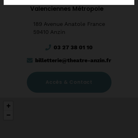
Théâtre d'Anzin
Valenciennes Métropole
189 Avenue Anatole France
59410 Anzin
03 27 38 01 10
billetterie@theatre-anzin.fr
Accès & Contact
+
−