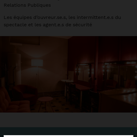
Relations Publiques
Les équipes d’ouvreur.se.s, les intermittent.e.s du
spectacle et les agent.e.s de sécurité