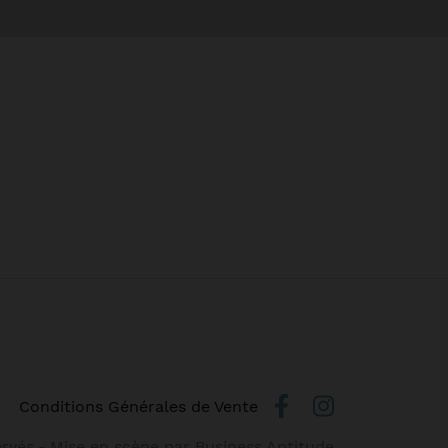
Conditions Générales de Vente
ervés
-
Mise en scène par
Business Aptitude