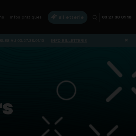
Billetterie
ns
Infos pratiques
03 27 38 01 10
×
ES AU 03.27.38.01.10
-
INFO BILLETTERIE
rs