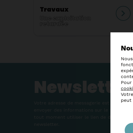
Travaux
Une exploitation
retardée
Nou
Nous
fonc
expér
cont
Newsletter
Pour
cook
Votre
peut
Votre adresse de messagerie est uniqueme
envoyer des informations sur le théâtre d
tout moment utiliser le lien de désabonn
newsletter.