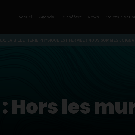
Accueil
Agenda
Le théâtre
News
Projets / Actio
X, LA BILLETTERIE PHYSIQUE EST FERMÉE ! NOUS SOMMES JOIGNABL
 :
Hors les mu