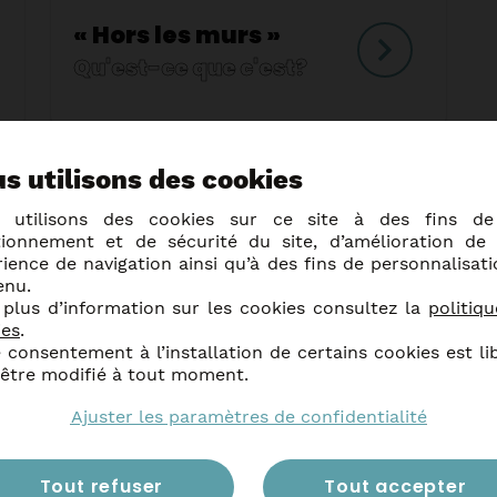
« Hors les murs »
Qu'est-ce que c'est?
s utilisons des cookies
 utilisons des cookies sur ce site à des fins d
tionnement et de sécurité du site, d’amélioration de 
ience de navigation ainsi qu’à des fins de personnalisat
enu.
E-
 plus d’information sur les cookies consultez la
politiq
mail
*
ies
.
 consentement à l’installation de certains cookies est li
 être modifié à tout moment.
RGPD
*
En soumettant ce formul
nt utilisée pour vous
saisies dans ce formula
’Anzin. Vous pouvez à
Ajuster les paramètres de confidentialité
recontacter.
ement intégré dans la