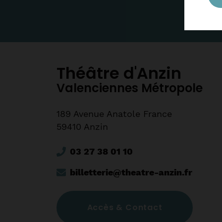
Théâtre d'Anzin
Valenciennes Métropole
189 Avenue Anatole France
59410 Anzin
03 27 38 01 10
billetterie@theatre-anzin.fr
Accès & Contact