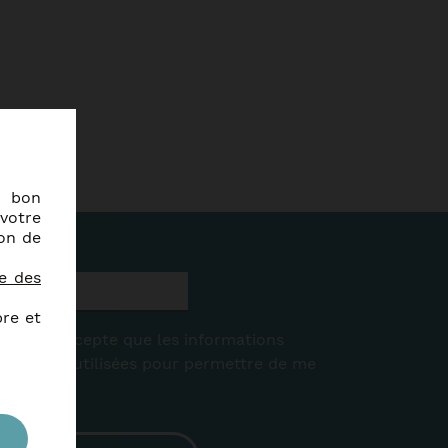
e bon
votre
ion de
ue des
bre et
aire, j'accepte que les informations
ire soient utilisées pour permettre de me