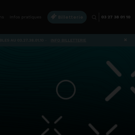
Billetterie
ns
Infos pratiques
03 27 38 01 10
×
ES AU 03.27.38.01.10
-
INFO BILLETTERIE