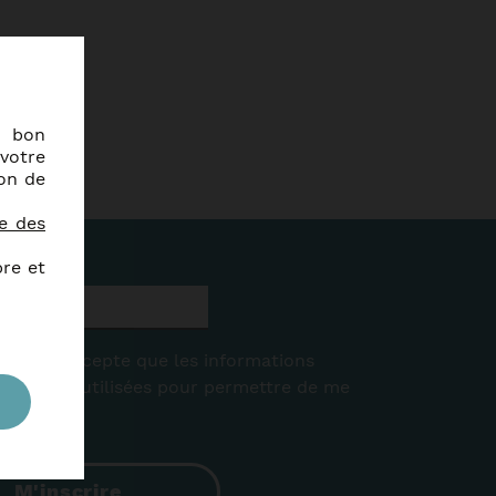
e bon
votre
ion de
ue des
bre et
aire, j'accepte que les informations
ire soient utilisées pour permettre de me
M'inscrire