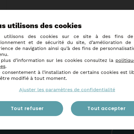
s utilisons des cookies
 utilisons des cookies sur ce site à des fins d
tionnement et de sécurité du site, d’amélioration de 
ience de navigation ainsi qu’à des fins de personnalisat
enu.
 plus d’information sur les cookies consultez la
politiq
ies
.
 consentement à l’installation de certains cookies est li
E-
 être modifié à tout moment.
mail
*
Ajuster les paramètres de confidentialité
RGPD
*
En soumettant ce formul
nt utilisée pour vous
saisies dans ce formula
’Anzin. Vous pouvez à
recontacter.
ement intégré dans la