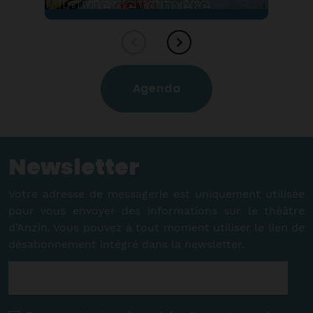
La vie de ta mère
Blandine, c'est un peu la pote qu'on
aimerait avoir dans sa bande… Jeune
maman, elle revendique l'image de la
femme imparfaite.
Agenda
Newsletter
Plus d'infos
Votre adresse de messagerie est uniquement utilisée
pour vous envoyer des informations sur le théâtre
d’Anzin. Vous pouvez à tout moment utiliser le lien de
désabonnement intégré dans la newsletter.
E-
mail
*