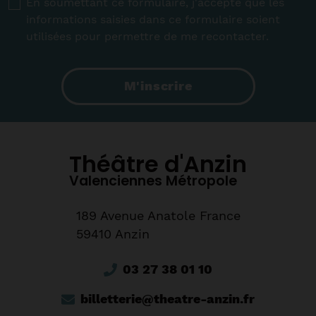
RGPD
*
En soumettant ce formulaire, j'accepte que les
informations saisies dans ce formulaire soient
utilisées pour permettre de me recontacter.
M'inscrire
Théâtre d'Anzin
Valenciennes Métropole
189 Avenue Anatole France
59410 Anzin
03 27 38 01 10
billetterie@theatre-anzin.fr