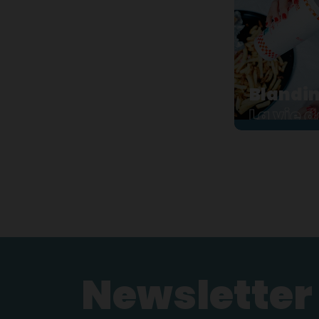
Blandin
La vie 
Blandine, c'e
aimerait avoi
maman, elle r
femme imparfa
Newsletter
Plus d'i