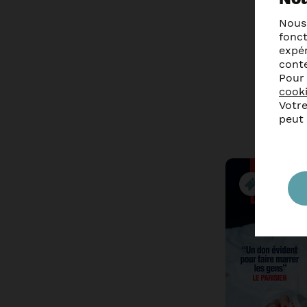
Nous
fonc
expér
A
cont
Pour
cook
Votre
peut
En savo