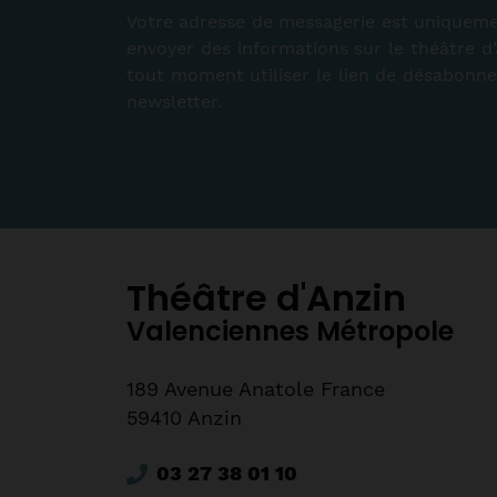
Votre adresse de messagerie est uniqueme
envoyer des informations sur le théâtre d
tout moment utiliser le lien de désabonn
newsletter.
Théâtre d'Anzin
Valenciennes Métropole
189 Avenue Anatole France
59410 Anzin
03 27 38 01 10