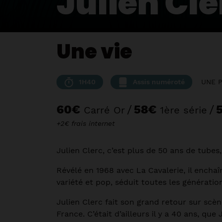
Julien Cle
Une vie
1H40
Assis numéroté
UNE 
60€
/
58€
/
Carré Or
1ère série
+2€ frais internet
Julien Clerc, c’est plus de 50 ans de tubes
Révélé en 1968 avec La Cavalerie, il enchaî
variété et pop, séduit toutes les génératio
Julien Clerc fait son grand retour sur scè
France. C’était d’ailleurs il y a 40 ans, que