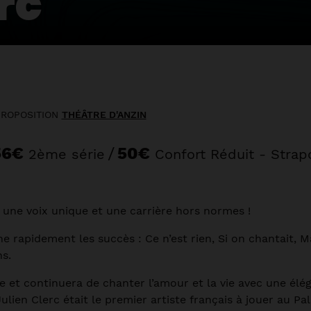
rc
PROPOSITION
THÉÂTRE D'ANZIN
56€
/
50€
2ème série
Confort Réduit - Strap
, une voix unique et une carrière hors normes !
ne rapidement les succès : Ce n’est rien, Si on chantait, 
ns.
ne et continuera de chanter l’amour et la vie avec une él
 Julien Clerc était le premier artiste français à jouer au P