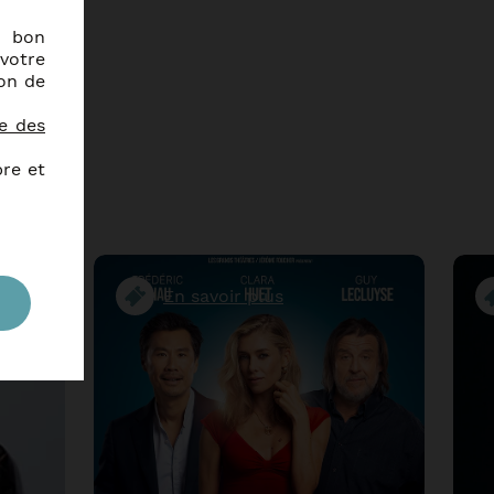
e bon
votre
ion de
ts
ue des
bre et
En savoir plus