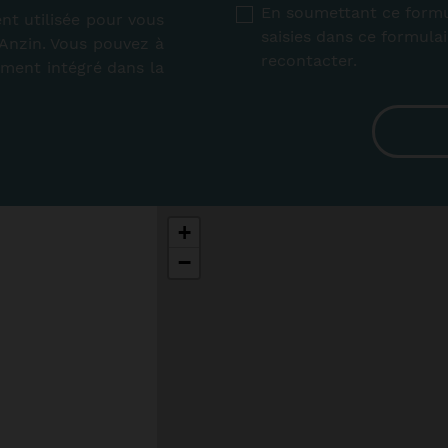
RGPD
*
En soumettant ce formul
nt utilisée pour vous
saisies dans ce formula
’Anzin. Vous pouvez à
recontacter.
ement intégré dans la
+
−