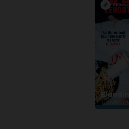
En savo
Blandin
La vie 
Blandine, c'e
aimerait avoi
maman, elle r