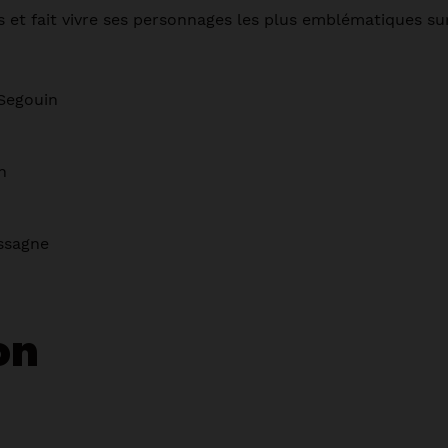
 et fait vivre ses personnages les plus emblématiques su
 Segouin
n
assagne
on