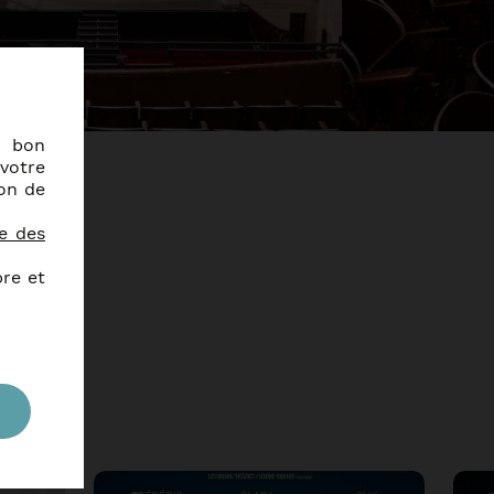
e bon
votre
ion de
ue des
bre et
ts