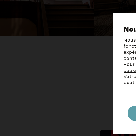
Nou
Nous
fonc
expér
cont
Pour
cook
Votre
peut
A