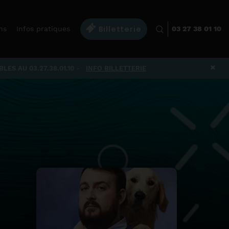
Billetterie
ns
Infos pratiques
03 27 38 01 10
×
ES AU 03.27.38.01.10
-
INFO BILLETTERIE