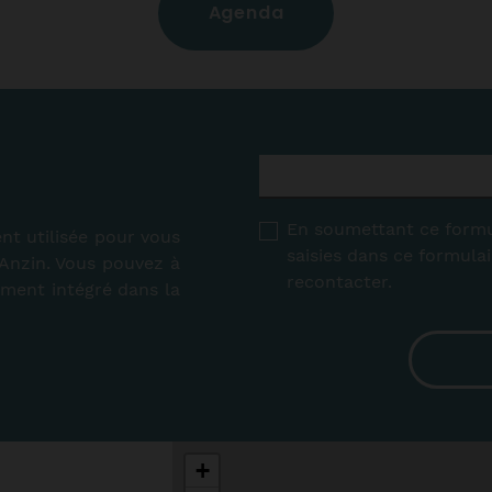
ite.
frontal. Moins pudique, plus in
Agenda
E-
nfos
Plus d'infos
mail
*
RGPD
*
En soumettant ce formul
nt utilisée pour vous
saisies dans ce formula
’Anzin. Vous pouvez à
recontacter.
ement intégré dans la
+