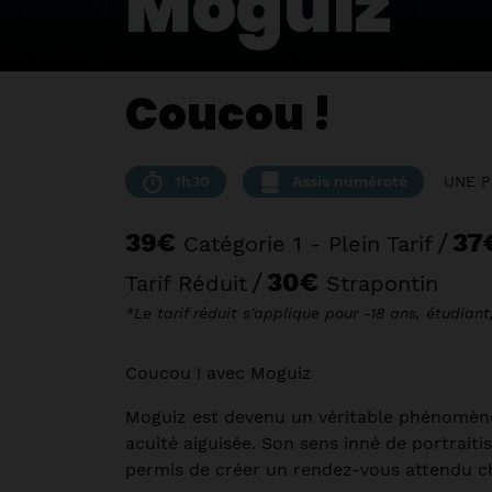
Moguiz
Coucou !
1h30
Assis numéroté
UNE P
39€
/
37
Catégorie 1 - Plein Tarif
/
30€
Tarif Réduit
Strapontin
*Le tarif réduit s'applique pour -18 ans, étudia
Coucou ! avec Moguiz
Moguiz est devenu un véritable phénomène 
acuité aiguisée. Son sens inné de portrait
permis de créer un rendez-vous attendu cha