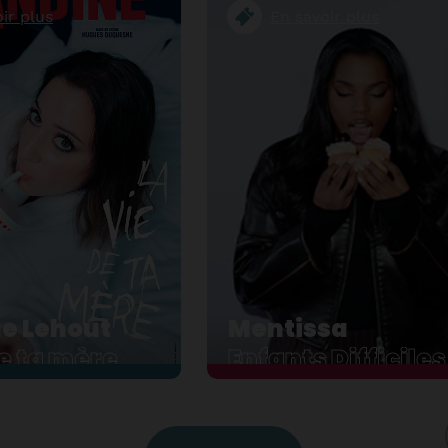
ir plus
En savoir plus
e Lehout
Mentissa
de ta mère
st un peu la pote qu'on
Enfants Difficiles, deuxième
r dans sa bande… Jeune
de Mentissa, marque une nou
evendique l'image de la
ère. Moins métaphorique,