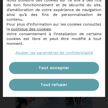
Nous utilisons des cookies sur ce site à des fins
de bon fonctionnement et de sécurité du site,
d’amélioration de votre expérience de navigation
ainsi qu’à des fins de personnalisation de
contenu.
Autres événements
Pour plus d’information sur les cookies consultez
la
politique des cookies
.
Votre consentement à l’installation de certains
cookies est libre et peut être modifié à tout
moment.
En savoir plus
Ajuster les paramètres de confidentialité