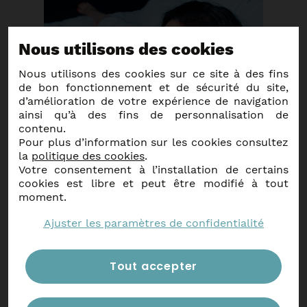
Nous utilisons des cookies
Nous utilisons des cookies sur ce site à des fins
de bon fonctionnement et de sécurité du site,
d’amélioration de votre expérience de navigation
ainsi qu’à des fins de personnalisation de
contenu.
Pour plus d’information sur les cookies consultez
la
politique des cookies
.
Votre consentement à l’installation de certains
cookies est libre et peut être modifié à tout
Blandine Lehout
moment.
La vie de ta mère
Ajuster les paramètres de confidentialité
Blandine, c'est un peu la pote qu'on
aimerait avoir dans sa bande… Jeune
maman, elle revendique l'image de la
femme imparfaite.
Agenda